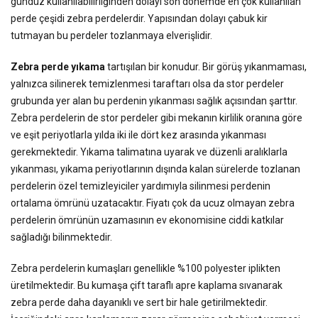
gündüz kullanılabilirliğinden dolayı son dönemde en çok kullanılan
perde çeşidi zebra perdelerdir. Yapısından dolayı çabuk kir
tutmayan bu perdeler tozlanmaya elverişlidir.
Zebra perde yıkama
tartışılan bir konudur. Bir görüş yıkanmaması,
yalnızca silinerek temizlenmesi taraftarı olsa da stor perdeler
grubunda yer alan bu perdenin yıkanması sağlık açısından şarttır.
Zebra perdelerin de stor perdeler gibi mekanın kirlilik oranına göre
ve eşit periyotlarla yılda iki ile dört kez arasında yıkanması
gerekmektedir. Yıkama talimatına uyarak ve düzenli aralıklarla
yıkanması, yıkama periyotlarının dışında kalan sürelerde tozlanan
perdelerin özel temizleyiciler yardımıyla silinmesi perdenin
ortalama ömrünü uzatacaktır. Fiyatı çok da ucuz olmayan zebra
perdelerin ömrünün uzamasının ev ekonomisine ciddi katkılar
sağladığı bilinmektedir.
Zebra perdelerin kumaşları genellikle %100 polyester iplikten
üretilmektedir. Bu kumaşa çift taraflı apre kaplama sıvanarak
zebra perde daha dayanıklı ve sert bir hale getirilmektedir.