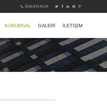
0536 810 44 29
KURUMSAL
GALERI
İLETIŞIM