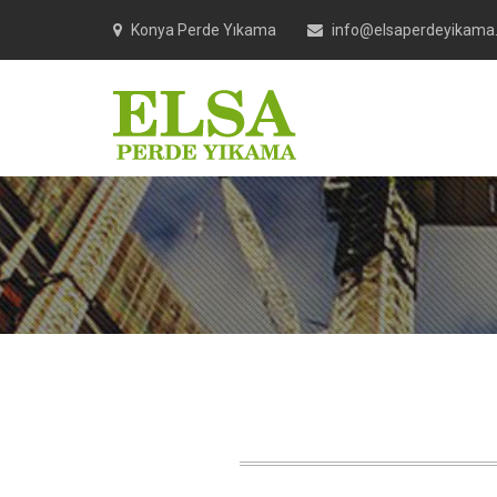
Konya Perde Yıkama
info@elsaperdeyikama